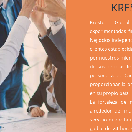
KRE
Kreston Globa
experimentadas f
Negocios independ
clientes estableci
por nuestros miemb
de sus propias fi
personalizado. Ca
proporcionar la pr
en su propio país.
La fortaleza de 
alrededor del mu
servicio que está 
global de 24 horas